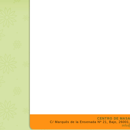
CENTRO DE MASA
C/ Marqués de la Ensenada Nº 21, Bajo, 26001, 
info